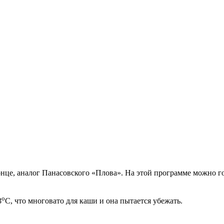
онце, аналог Панасовского «Плова». На этой программе можно г
о
3
С, что многовато для каши и она пытается убежать.