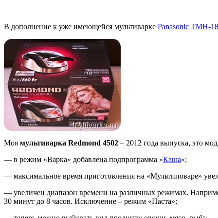
В дополнение к уже имеющейся мультиварке
Panasonic ТМН-1
Моя
мультиварка
Redmond 4502
– 2012 года выпуска, это м
— в режим «Варка» добавлена подпрограмма «
Каша
»;
— максимальное время приготовления на «Мультиповаре» увели
— увеличен диапазон времени на различных режимах. Например
30 минут до 8 часов. Исключение – режим «Паста»;
— теперь можно выбирать вид продукта: овощи, мясо, рыба;