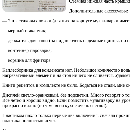
Съемная нижняя часть крышки
Дополнительные аксессуары:
— 2 пластиковых ложки (для них на корпусе мультиварки имеет
— мерный стаканчик;
— держатель для чаши (на вид не очень надежные щипцы, но н
— контейнер-пароварка;
— корзина для фритюра.
Каплесборника для конденсата нет. Небольшое количество воды
нагревательный элемент и на стол ничего не сливается. Удаля
Книги рецептов в комплекте не было. Бодаться не стали, мне о
Дисплей светло-оранжевый, без подсветки. Много говорят о том
Все четко и хорошо видно. Если поместить мультиварку на урове
прекрасно видно (но у меня на кухне очень светло!).
Пластиком пахло только первые два включения: сначала прокип
пластика полностью исчез.