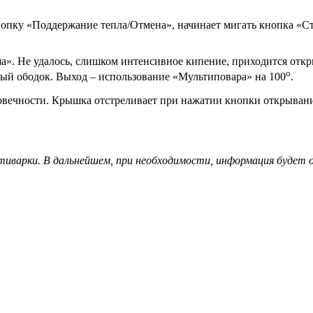
опку «Поддержание тепла/Отмена», начинает мигать кнопка «Ст
». Не удалось, слишком интенсивное кипение, приходится откры
о
ный ободок. Выход – использование «Мультиповара» на 100
.
овечности. Крышка отстреливает при нажатии кнопки открывания
тиварки. В дальнейшем, при необходимости, информация будет 