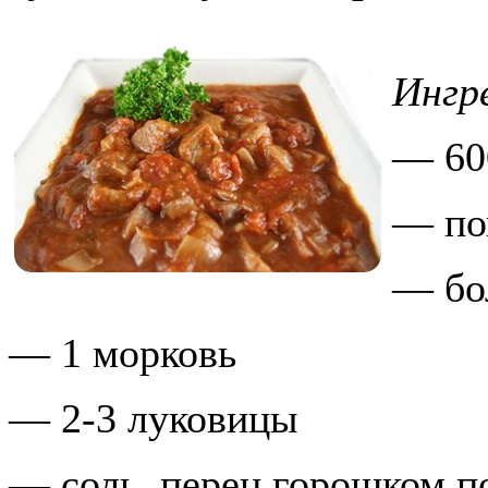
Ингр
— 60
— по
— бо
— 1 морковь
— 2-3 луковицы
— соль, перец горошком п