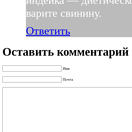
индейка — диетическо
варите свинину.
Ответить
Оставить комментарий
Имя
Почта