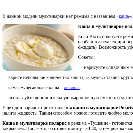
В данной модели мультиварки нет режима с названием «
каша
»
Каша в мультиварке по
Если Вы используете режи
особенно актуален при пер
ожидать). Возможность уб
Советы:
— нарисуйте сливочным ма
— варите небольшое количество каши (1/2 мульт. стакана крупы
— самая «убегающая» каша –
овсяная
.
— используйте дополнительную жаропрочную емкость (см. ниж
Еще один вариант приготовления
каши в мультиварке
P
olar
налита жидкость. Таким способом можно готовить любую молочн
Каша в мультиварке поларис
в режиме «Тушение» готовится 
закрываем. После этого готовить минут 30-40, затем режим в