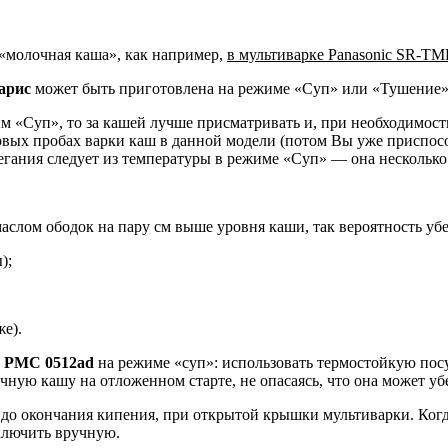
/«молочная каша», как например,
в мультиварке Panasonic SR-TM
ларис
может быть приготовлена на режиме «Суп» или «Тушение»
м «Суп», то за кашей лучше присматривать и, при необходимости
вых пробах варки каш в данной модели (потом Вы уже приспособи
егания следует из температуры в режиме «Суп» — она несколько
слом ободок на пару см выше уровня каши, так вероятность убе
);
е).
is PMC 0512
ad
на режиме «суп»: использовать термостойкую посу
ую кашу на отложенном старте, не опасаясь, что она может убе
до окончания кипения, при открытой крышки мультиварки. Когд
ыключить вручную.