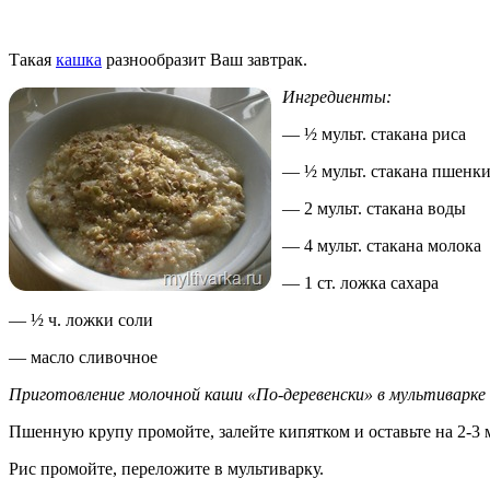
Такая
кашка
разнообразит Ваш завтрак.
Ингредиенты:
— ½ мульт. стакана риса
— ½ мульт. стакана пшенк
— 2 мульт. стакана воды
— 4 мульт. стакана молока
— 1 ст. ложка сахара
— ½ ч. ложки соли
— масло сливочное
Приготовление молочной каши «По-деревенски» в мультиварке S
Пшенную крупу промойте, залейте кипятком и оставьте на 2-3 
Рис промойте, переложите в мультиварку.