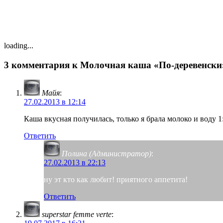
loading...
3 комментария к Молочная каша «По-деревенски» 
Майя
:
27.02.2013 в 12:14
Каша вкусная получилась, только я брала молоко и воду 1
Ответить
Полина (Администратор)
:
27.02.2013 в 22:13
ну эт кто как любит! приятного аппетита!
Ответить
superstar femme verte
: