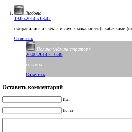
Любовь
:
19.06.2014 в 08:42
понравились и свёкла и соус к макаронам (с кабачками )н
Ответить
Полина (Администратор)
:
20.06.2014 в 16:49
спасибо!
Ответить
Оставить комментарий
Имя
Почта