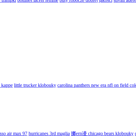
e trampki
bottines lacets femme
buty robocze dobrej jakosci
stivali ader
o kappe
little trucker klobouky
carolina panthers new era nfl on field co
sso air max 97
hurricanes 3rd maglia
膷ern谩 chicago bears klobouky