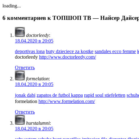
loading...
6 комментариев к ТОПШОП ТВ — Найсер Дайсер
doctorleedy
:
18.04.2020 в 20:05
deportivas lona
buty dzieciece za kostke
sandales ecco femme
doctorleedy
http://www.doctorleedy.com/
Ответить
formelation
:
18.04.2020 в 20:05
jonak dabi
zapatos de futbol kappa
rapid soul stiefeletten
schuh
formelation
http://www.formelation.com/
Ответить
hurstalumni
:
18.04.2020 в 20:05