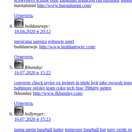
schwestern schuhe bunt
zapatillas imitacion fila disruptor
dlugi
hurstalumni
http://www.hurstalumni.com/
Ответить
buildanewpc
:
18.04.2020 в 20:12
mexicana sarenza
eobuwie sorel
buildanewpc
http://www.buildanewpc.com/
Ответить
fkhunday
:
16.07.2020 в 15:22
converse chuck taylor ox trenere in triple hvit
nike swoosh log
baltimore orioles team color tech fuse 39thirty petten
fkhunday
http://www.fkhunday.com/
Ответить
hollyreger
:
16.07.2020 в 15:23
puma menn baseball hatter
tennessee baseball hut
nero verde ro