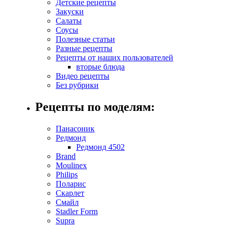
Детские рецепты
Закуски
Салаты
Соусы
Полезные статьи
Разные рецепты
Рецепты от наших пользователей
вторые блюда
Видео рецепты
Без рубрики
Рецепты по моделям:
Панасоник
Редмонд
Редмонд 4502
Brand
Moulinex
Philips
Поларис
Скарлет
Смайл
Stadler Form
Supra