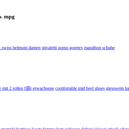
. mpg
k swiss belmont damen
stivaletti uomo goretex
marathon schuhe
e mit 2 rollen f眉r erwachsene
comfortable mid heel shoes
giesswein h