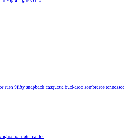
enti sopra il ginocchio
lor rush 9fifty snapback casquette
buckaroo sombreros tennessee
original patriots maillot