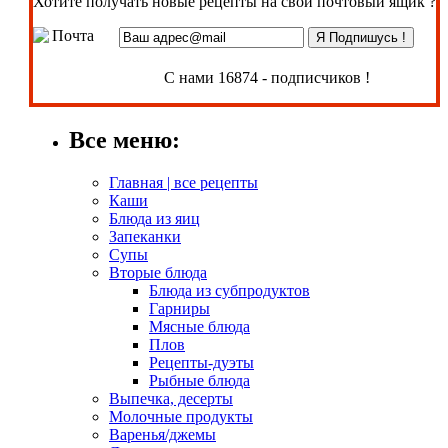
Хотите получать новые рецепты на свой почтовый ящик ?
С нами 16874 - подписчиков !
Все меню:
Главная | все рецепты
Каши
Блюда из яиц
Запеканки
Супы
Вторые блюда
Блюда из субпродуктов
Гарниры
Мясные блюда
Плов
Рецепты-дуэты
Рыбные блюда
Выпечка, десерты
Молочные продукты
Варенья/джемы