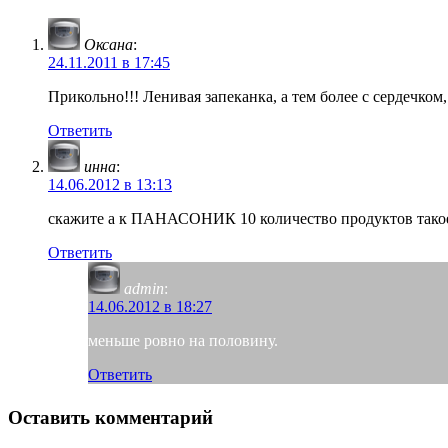
Оксана
:
24.11.2011 в 17:45
Прикольно!!! Ленивая запеканка, а тем более с сердечко
Ответить
инна
:
14.06.2012 в 13:13
скажите а к ПАНАСОНИК 10 количество продуктов такое
Ответить
admin
:
14.06.2012 в 18:27
меньше ровно на половину.
Ответить
Оставить комментарий