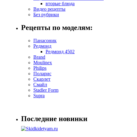
вторые блюда
Видео рецепты
Без рубрики
Рецепты по моделям:
Панасоник
Редмонд
Редмонд 4502
Brand
Moulinex
Philips
Поларис
Скарлет
Смайл
Stadler Form
Supra
Последние новинки