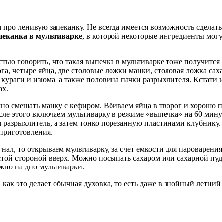
 про ленивую запеканку. Не всегда имеется возможность сделать
пеканка в мультиварке
, в которой некоторые ингредиенты могу
тью говорить, что такая выпечка в мультиварке тоже получится 
ога, четыре яйца, две столовые ложки манки, столовая ложка са
 кураги и изюма, а также половина пачки разрыхлителя. Кстати 
ах.
о смешать манку с кефиром. Вбиваем яйца в творог и хорошо пе
ле этого включаем мультиварку в режиме «выпечка» на 60 мин
м разрыхлитель, а затем тонко порезанную пластинами клубнику
приготовления.
нал, то открываем мультиварку, за счет емкости для пароварени
той стороной вверх. Можно посыпать сахаром или сахарной пудр
жно на дно мультиварки.
, как это делает обычная духовка, то есть даже в знойный лет