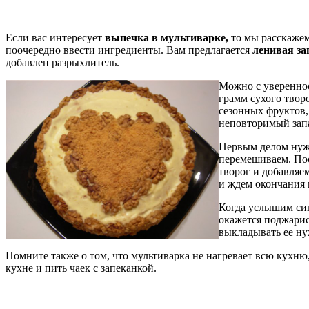
Если вас интересует
выпечка в мультиварке,
то мы расскажем
поочередно
ввести ингредиенты. Вам предлагается
ленивая за
добавлен разрыхлитель.
Можно с увереннос
грамм сухого твор
сезонных фруктов,
неповторимый зап
Первым делом нужн
перемешиваем. Пос
творог и добавляе
и ждем окончания 
Когда услышим сиг
окажется поджарис
выкладывать ее ну
Помните также о том, что мультиварка не нагревает всю кухню
кухне и пить чаек с запеканкой.