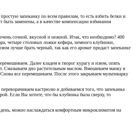
 простую запеканку по всем правилам, то есть взбить белки и
т быть заменены, а в качестве компенсации взбивания
очень сочной, вкусной и нежной. Итак, что необходимо? 400
хара, четыре столовых ложки кефира, немного клубники,
изюм лучше брать черный, так как его аромат придаст запеканке
ремешиваем. Далее кладем в творог курагу и изюм, опять
ут. Смазываем дно растительным маслом. Вмешиваем манку в
. Снова все перемешиваем. После этого закрываем мультиварку
я переворачиваем кастрюлю и добиваемся того, что запеканка
ой. Если Вы хотите, что бы клубника была сверху, то
ний день, можно наслаждаться комфортным микроклиматом на