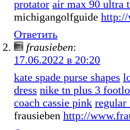
protator
air max 90 ultra t
michigangolfguide
http:/
Ответить
frausieben
:
17.06.2022 в 20:20
kate spade purse shapes
l
dress
nike tn plus 3 footl
coach cassie pink
regular 
frausieben
http://www.fra