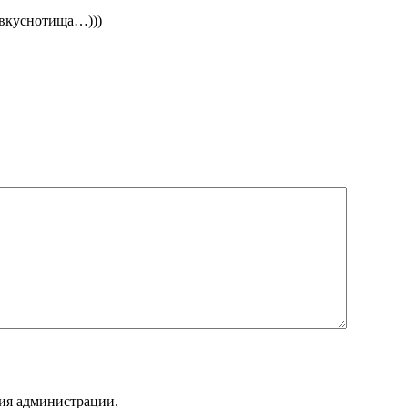
 вкуснотища…)))
ния администрации.