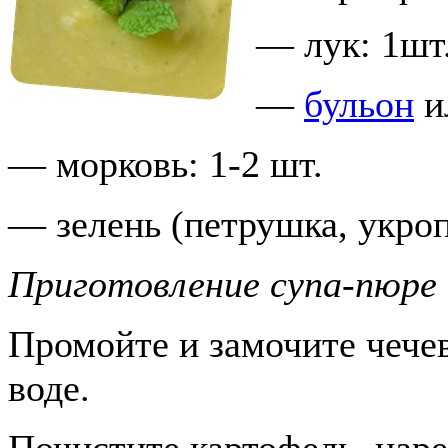
— лук: 1шт
—
бульон
и
— морковь: 1-2 шт.
— зелень (петрушка, укроп,
Приготовление супа-пюре 
Промойте и замочите чече
воде.