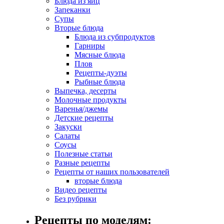
Блюда из яиц
Запеканки
Супы
Вторые блюда
Блюда из субпродуктов
Гарниры
Мясные блюда
Плов
Рецепты-дуэты
Рыбные блюда
Выпечка, десерты
Молочные продукты
Варенья/джемы
Детские рецепты
Закуски
Салаты
Соусы
Полезные статьи
Разные рецепты
Рецепты от наших пользователей
вторые блюда
Видео рецепты
Без рубрики
Рецепты по моделям: