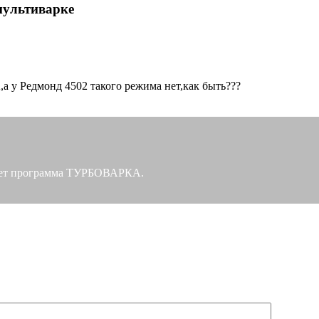
мультиварке
 у Редмонд 4502 такого режима нет,как быть???
йдет программа ТУРБОВАРКА.