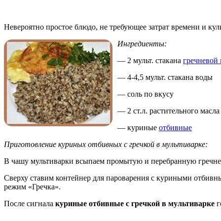
Невероятно простое блюдо, не требующее затрат времени и ку
Ингредиенты:
— 2 мульт. стакана
гречневой
— 4-4,5 мульт. стакана воды
— соль по вкусу
— 2 ст.л. растительного масла
— куриные
отбивные
Приготовление куриных отбивных с гречкой в мультиварке:
В чашу мультиварки всыпаем промытую и перебранную гречнев
Сверху ставим контейнер для пароварения с куриными отбивны
режим «Гречка».
После сигнала
куриные отбивные с гречкой в мультиварке
г