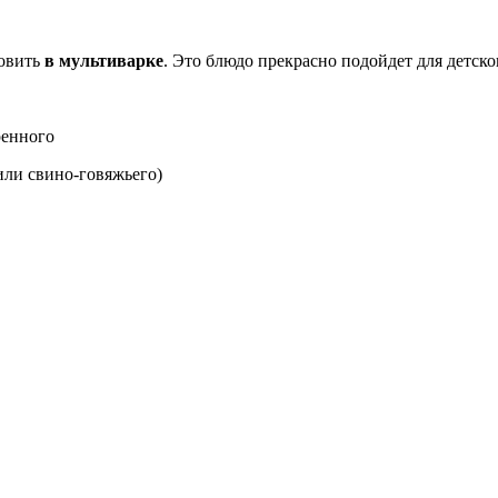
товить
в мультиварке
. Это блюдо прекрасно подойдет для детског
ренного
или свино-говяжьего)