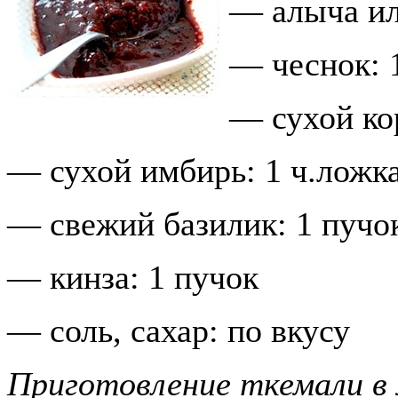
— алыча ил
— чеснок: 
— сухой кор
— сухой имбирь: 1 ч.ложк
— свежий базилик: 1 пучо
— кинза: 1 пучок
— соль, сахар: по вкусу
Приготовление ткемали в 