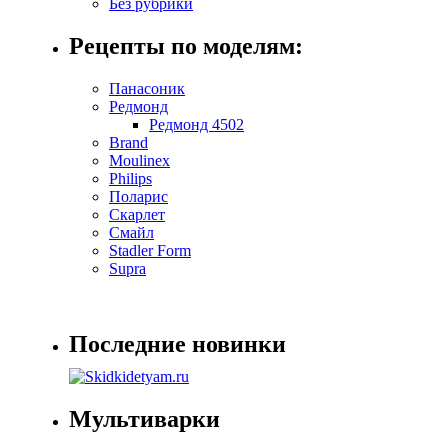
Без рубрики
Рецепты по моделям:
Панасоник
Редмонд
Редмонд 4502
Brand
Moulinex
Philips
Поларис
Скарлет
Смайл
Stadler Form
Supra
Последние новинки
Мультиварки